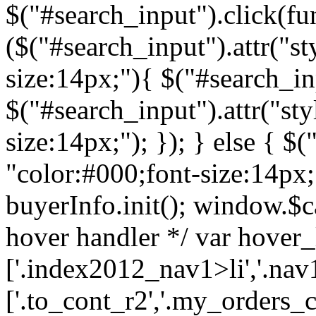
$("#search_input").click(fun
($("#search_input").attr("st
size:14px;"){ $("#search_inp
$("#search_input").attr("sty
size:14px;"); }); } else { $(
"color:#000;font-size:14px;")
buyerInfo.init(); window.$ca
hover handler */ var hover_l
['.index2012_nav1>li','.nav1
['.to_cont_r2','.my_orders_c