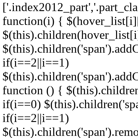
['.index2012_part','.part_cl
function(i) { $(hover_list[i]
$(this).children(hover_list[
$(this).children('span').addC
if(i==2||i==1)
$(this).children('span').add
function () { $(this).childre
if(i==0) $(this).children('s
if(i==2||i==1)
$(this).children('span').re