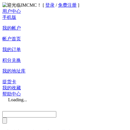
欢迎光临IMCMC！ [
登录
/
免费注册
]
用户中心
手机版
我的帐户
帐户首页
我的订单
积分兑换
我的地址库
提货卡
我的收藏
帮助中心
Loading...