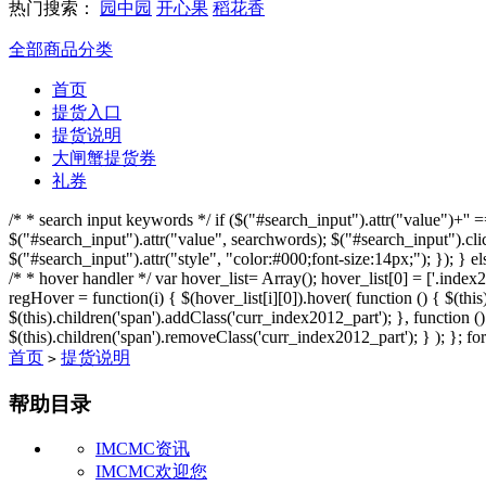
热门搜索：
园中园
开心果
稻花香
全部商品分类
首页
提货入口
提货说明
大闸蟹提货券
礼券
/* * search input keywords */ if ($("#search_input").attr("value")+'' 
$("#search_input").attr("value", searchwords); $("#search_input").click
$("#search_input").attr("style", "color:#000;font-size:14px;"); }); } el
/* * hover handler */ var hover_list= Array(); hover_list[0] = ['.index2
regHover = function(i) { $(hover_list[i][0]).hover( function () { $(this)
$(this).children('span').addClass('curr_index2012_part'); }, function () 
$(this).children('span').removeClass('curr_index2012_part'); } ); }; for
首页
提货说明
>
帮助目录
IMCMC资讯
IMCMC欢迎您