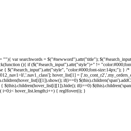
== ""){ var searchwords = $("#newword").attr("title"); $("#search_input"
(function (){ if ($("#search_input").attr("style")+'' != "color:#000;fon
se { $("#search_input").attr("style", "color:#000;font-size:14px;"); } /* 
012_nav1>li','.nav1_class']; hover_list[1] = ['.to_cont_r2','.my_orders_co
.children(hover_list[i][1]).show(); if(i==0) $(this).children('span').addCl
{ $(this).children(hover_list[i][1]).hide(); if(i==0) $(this).children('spa
( i=0;i< hover_list.length;i++) { regHover(i); }