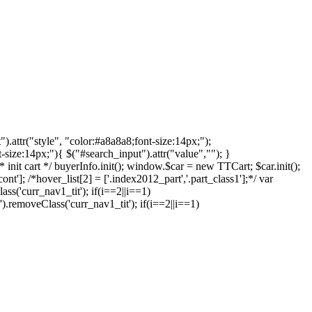
).attr("style", "color:#a8a8a8;font-size:14px;");
t-size:14px;"){ $("#search_input").attr("value",""); }
* init cart */ buyerInfo.init(); window.$car = new TTCart; $car.init();
nt']; /*hover_list[2] = ['.index2012_part','.part_class1'];*/ var
ass('curr_nav1_tit'); if(i==2||i==1)
n').removeClass('curr_nav1_tit'); if(i==2||i==1)