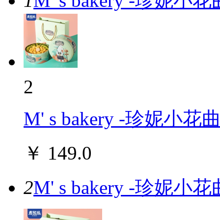
1
M' s bakery -珍
2
M' s bakery -珍
￥
149.0
2
M' s bakery -