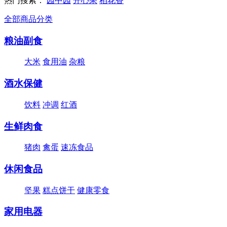
热门搜索：
园中园
开心果
稻花香
全部商品分类
粮油副食
大米
食用油
杂粮
酒水保健
饮料
冲调
红酒
生鲜肉食
猪肉
禽蛋
速冻食品
休闲食品
坚果
糕点饼干
健康零食
家用电器