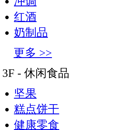
冲调
红酒
奶制品
更多 >>
3F - 休闲食品
坚果
糕点饼干
健康零食