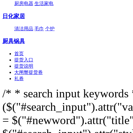
厨房电器
生活家电
日化家居
清洁用品
毛巾
个护
厨具锅具
首页
提货入口
提货说明
大闸蟹提货券
礼券
/* * search input keywords *
($("#search_input").attr("v
= $("#newword").attr("title"