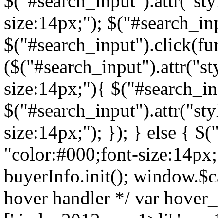
$("#search_input").attr("sty
size:14px;"); $("#search_inp
$("#search_input").click(fun
($("#search_input").attr("st
size:14px;"){ $("#search_inp
$("#search_input").attr("sty
size:14px;"); }); } else { $(
"color:#000;font-size:14px;")
buyerInfo.init(); window.$ca
hover handler */ var hover_l