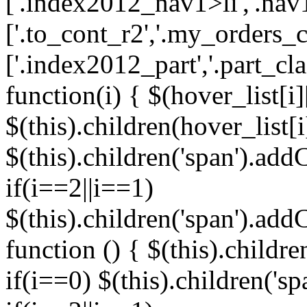
['.index2012_nav1>li','.nav1
['.to_cont_r2','.my_orders_c
['.index2012_part','.part_cl
function(i) { $(hover_list[i]
$(this).children(hover_list[
$(this).children('span').addC
if(i==2||i==1)
$(this).children('span').add
function () { $(this).childre
if(i==0) $(this).children('s