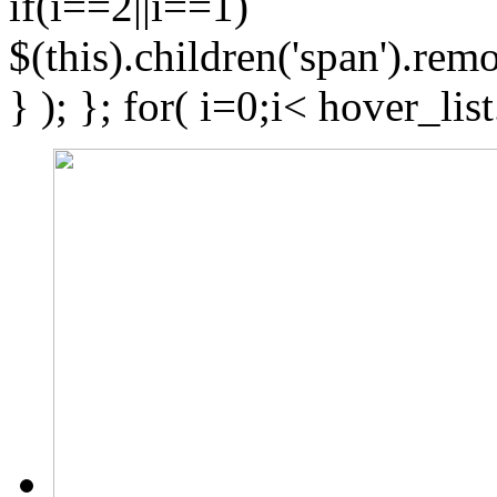
if(i==2||i==1)
$(this).children('span').re
} ); }; for( i=0;i< hover_lis