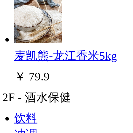
麦凯熊-龙江香米5kg
￥
79.9
2F - 酒水保健
饮料