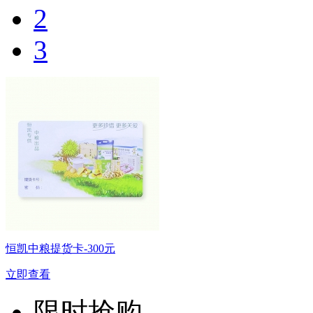
2
3
恒凯中粮提货卡-300元
立即查看
限时抢购