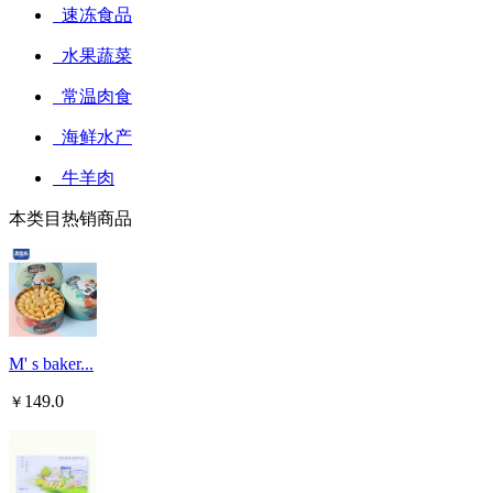
速冻食品
水果蔬菜
常温肉食
海鲜水产
牛羊肉
本类目热销商品
M' s baker...
149.0
￥