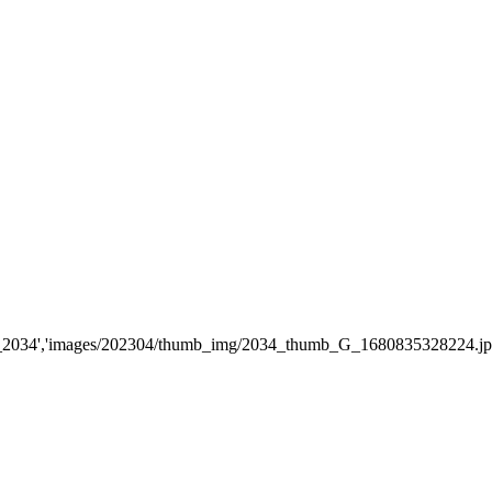
brow_2034','images/202304/thumb_img/2034_thumb_G_1680835328224.jpg