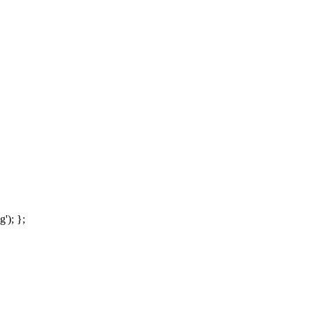
'); };