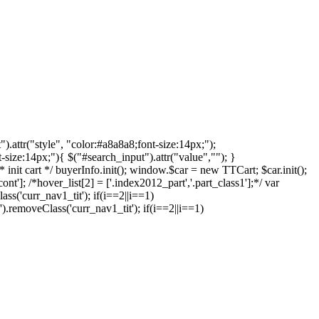
).attr("style", "color:#a8a8a8;font-size:14px;");
t-size:14px;"){ $("#search_input").attr("value",""); }
* init cart */ buyerInfo.init(); window.$car = new TTCart; $car.init();
nt']; /*hover_list[2] = ['.index2012_part','.part_class1'];*/ var
ass('curr_nav1_tit'); if(i==2||i==1)
n').removeClass('curr_nav1_tit'); if(i==2||i==1)