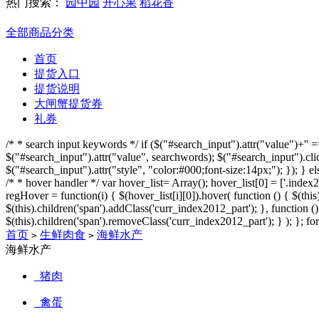
热门搜索：
园中园
开心果
稻花香
全部商品分类
首页
提货入口
提货说明
大闸蟹提货券
礼券
/* * search input keywords */ if ($("#search_input").attr("value")+'' 
$("#search_input").attr("value", searchwords); $("#search_input").click
$("#search_input").attr("style", "color:#000;font-size:14px;"); }); } el
/* * hover handler */ var hover_list= Array(); hover_list[0] = ['.index2
regHover = function(i) { $(hover_list[i][0]).hover( function () { $(this)
$(this).children('span').addClass('curr_index2012_part'); }, function () 
$(this).children('span').removeClass('curr_index2012_part'); } ); }; for
首页
生鲜肉食
海鲜水产
>
>
海鲜水产
猪肉
禽蛋