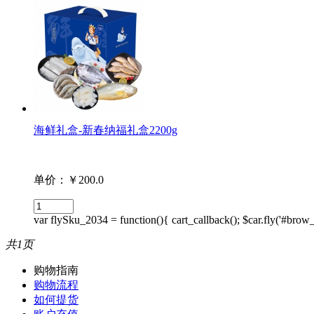
海鲜礼盒-新春纳福礼盒2200g
单价：￥200.0
var flySku_2034 = function(){ cart_callback(); $car.fly('#
共1页
购物指南
购物流程
如何提货