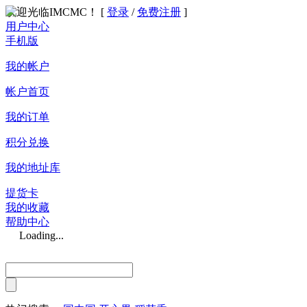
欢迎光临IMCMC！ [
登录
/
免费注册
]
用户中心
手机版
我的帐户
帐户首页
我的订单
积分兑换
我的地址库
提货卡
我的收藏
帮助中心
Loading...