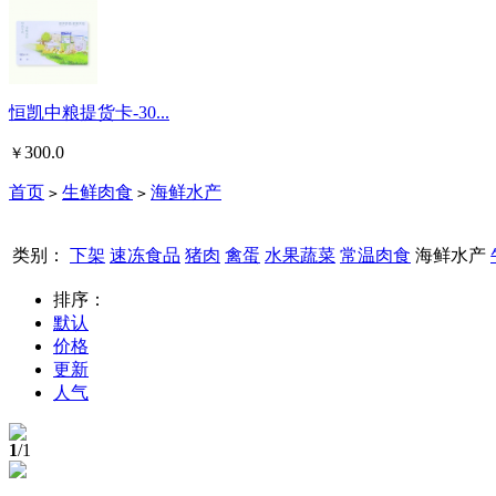
恒凯中粮提货卡-30...
300.0
￥
首页
生鲜肉食
海鲜水产
>
>
类别：
下架
速冻食品
猪肉
禽蛋
水果蔬菜
常温肉食
海鲜水产
排序：
默认
价格
更新
人气
1
/1