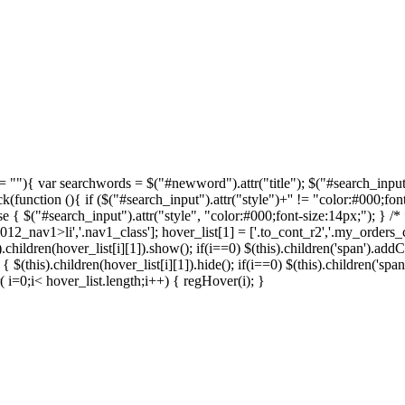
== ""){ var searchwords = $("#newword").attr("title"); $("#search_input"
(function (){ if ($("#search_input").attr("style")+'' != "color:#000;fon
se { $("#search_input").attr("style", "color:#000;font-size:14px;"); } /* 
012_nav1>li','.nav1_class']; hover_list[1] = ['.to_cont_r2','.my_orders_co
.children(hover_list[i][1]).show(); if(i==0) $(this).children('span').addCl
{ $(this).children(hover_list[i][1]).hide(); if(i==0) $(this).children('spa
( i=0;i< hover_list.length;i++) { regHover(i); }