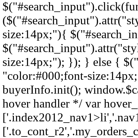
$("#search_input").click(fun
($("#search_input").attr("st
size:14px;"){ $("#search_inp
$("#search_input").attr("sty
size:14px;"); }); } else { $(
"color:#000;font-size:14px;")
buyerInfo.init(); window.$ca
hover handler */ var hover_l
['.index2012_nav1>li','.nav1
['.to_cont_r2','.my_orders_c