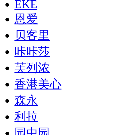
EKE
恩爱
贝客里
咔咔莎
芙列浓
香港美心
森永
利拉
园中园