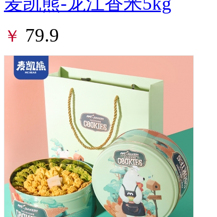
麦凯熊-龙江香米5kg
79.9
￥