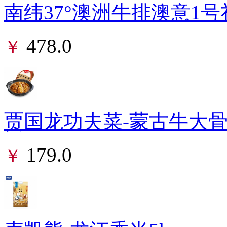
南纬37°澳洲牛排澳意1号礼盒
478.0
￥
贾国龙功夫菜-蒙古牛大骨-20
179.0
￥