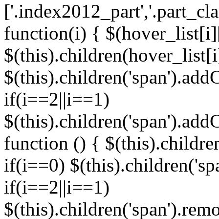
['.index2012_part','.part_cl
function(i) { $(hover_list[i]
$(this).children(hover_list[
$(this).children('span').addC
if(i==2||i==1)
$(this).children('span').add
function () { $(this).childre
if(i==0) $(this).children('s
if(i==2||i==1)
$(this).children('span').re