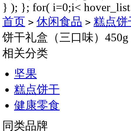
} ); }; for( i=0;i< hover_lis
首页
休闲食品
糕点饼
>
>
饼干礼盒（三口味）450g
相关分类
坚果
糕点饼干
健康零食
同类品牌