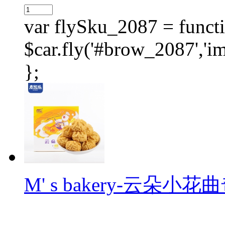
var flySku_2087 = functi
$car.fly('#brow_2087',
};
M' s bakery-云朵小花曲