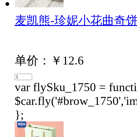
麦凯熊-珍妮小花曲奇饼干（
单价：￥12.6
var flySku_1750 = functi
$car.fly('#brow_1750',
};