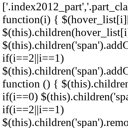
['.index2012_part','.part_cl
function(i) { $(hover_list[i]
$(this).children(hover_list[
$(this).children('span').addC
if(i==2||i==1)
$(this).children('span').add
function () { $(this).childre
if(i==0) $(this).children('s
if(i==2||i==1)
$(this).children('span').re