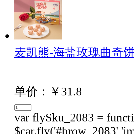
麦凯熊-海盐玫瑰曲奇饼干-
单价：￥31.8
var flySku_2083 = functi
$car.fly('#brow_2083',