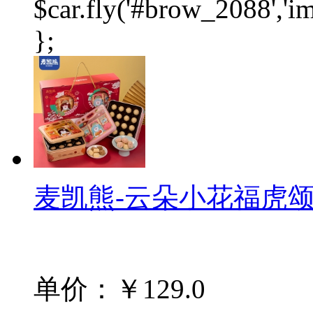
$car.fly('#brow_2088',
};
麦凯熊-云朵小花福虎颂礼
单价：￥129.0