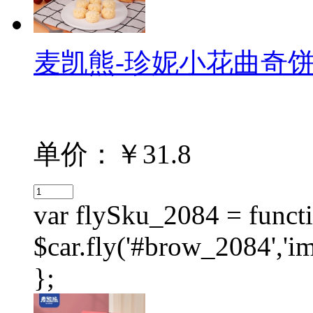
麦凯熊-珍妮小花曲奇饼干（
单价：￥31.8
var flySku_2084 = functi
$car.fly('#brow_2084',
};