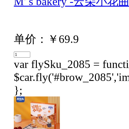
M' s bakery -云朵小花曲
单价：￥69.9
var flySku_2085 = functi
$car.fly('#brow_2085',
};