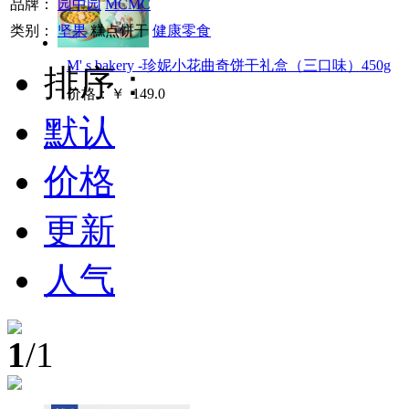
品牌：
园中园
MCMC
类别：
坚果
糕点饼干
健康零食
M' s bakery -珍妮小花曲奇饼干礼盒（三口味）450g
排序：
价格：
￥
149.0
默认
价格
更新
人气
1
/1