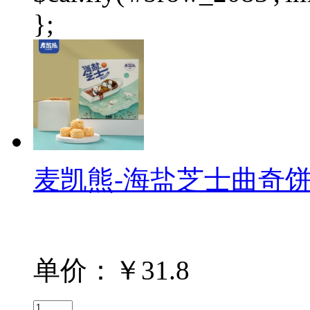
};
麦凯熊-海盐芝士曲奇饼干-
单价：￥31.8