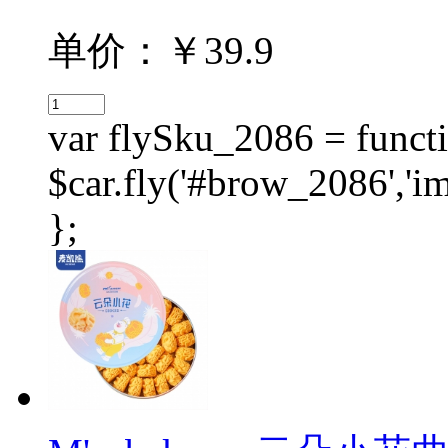
单价：￥39.9
var flySku_2086 = functi
$car.fly('#brow_2086',
};