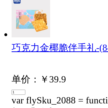
巧克力金椰脆伴手礼-(84
单价：￥39.9
var flySku_2088 = functi