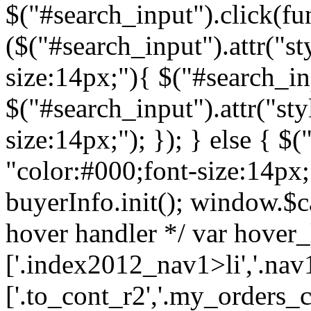
$("#search_input").click(fun
($("#search_input").attr("st
size:14px;"){ $("#search_inp
$("#search_input").attr("sty
size:14px;"); }); } else { $(
"color:#000;font-size:14px;")
buyerInfo.init(); window.$ca
hover handler */ var hover_l
['.index2012_nav1>li','.nav1
['.to_cont_r2','.my_orders_c