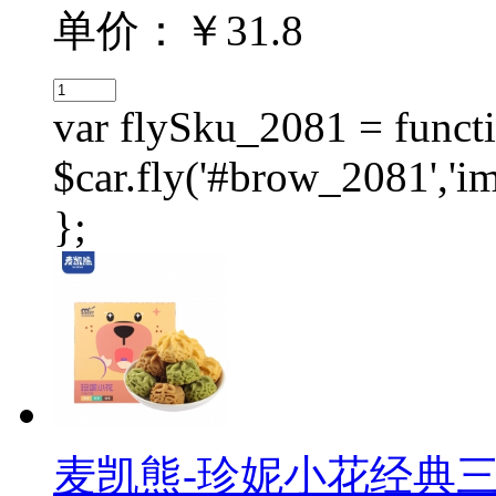
单价：￥31.8
var flySku_2081 = functi
$car.fly('#brow_2081',
};
麦凯熊-珍妮小花经典三拼曲