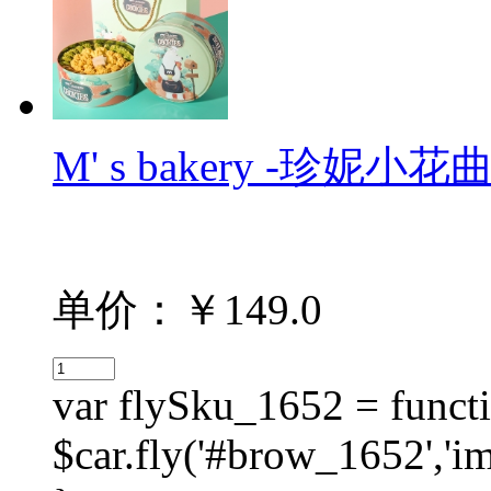
M' s bakery -珍妮小花曲
单价：￥149.0
var flySku_1652 = functi
$car.fly('#brow_1652',