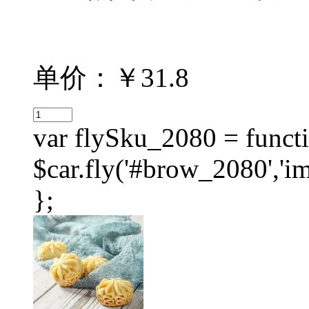
单价：￥31.8
var flySku_2080 = functi
$car.fly('#brow_2080',
};