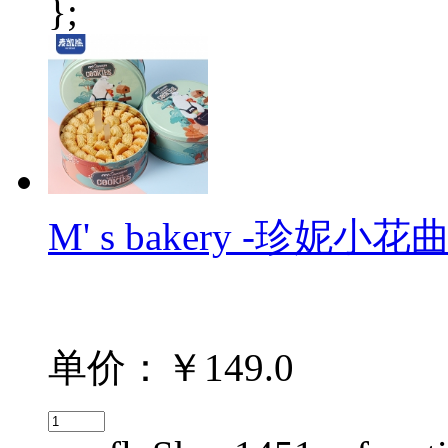
};
M' s bakery -珍妮小花曲
单价：￥149.0