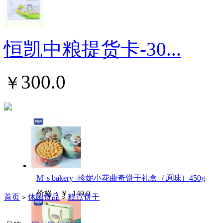
恒凯中粮提货卡-30...
300.0
￥
M' s bakery -珍妮小花曲奇饼干礼盒（原味）450g
价格：
￥
149.0
首页
休闲食品
糕点饼干
>
>