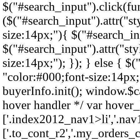
$("#search_input").click(fun
($("#search_input").attr("st
size:14px;"){ $("#search_inp
$("#search_input").attr("sty
size:14px;"); }); } else { $(
"color:#000;font-size:14px;")
buyerInfo.init(); window.$ca
hover handler */ var hover_l
['.index2012_nav1>li','.nav1
['.to_cont_r2','.my_orders_c