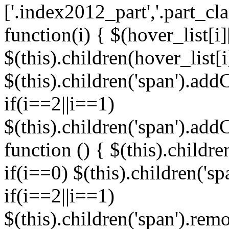
['.index2012_part','.part_cl
function(i) { $(hover_list[i]
$(this).children(hover_list[
$(this).children('span').addC
if(i==2||i==1)
$(this).children('span').add
function () { $(this).childre
if(i==0) $(this).children('s
if(i==2||i==1)
$(this).children('span').re