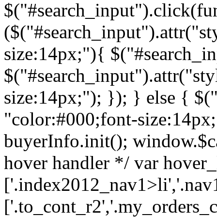
$("#search_input").click(fun
($("#search_input").attr("st
size:14px;"){ $("#search_inp
$("#search_input").attr("sty
size:14px;"); }); } else { $(
"color:#000;font-size:14px;")
buyerInfo.init(); window.$ca
hover handler */ var hover_l
['.index2012_nav1>li','.nav1
['.to_cont_r2','.my_orders_c