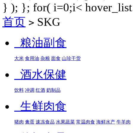
} ); }; for( i=0;i< hover_lis
首页
SKG
>
粮油副食
大米
食用油
杂粮
面食
山珍干货
酒水保健
饮料
冲调
红酒
奶制品
生鲜肉食
猪肉
禽蛋
速冻食品
水果蔬菜
常温肉食
海鲜水产
牛羊肉