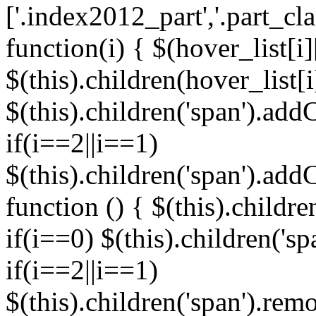
['.index2012_part','.part_cl
function(i) { $(hover_list[i]
$(this).children(hover_list[
$(this).children('span').addC
if(i==2||i==1)
$(this).children('span').add
function () { $(this).childre
if(i==0) $(this).children('s
if(i==2||i==1)
$(this).children('span').re