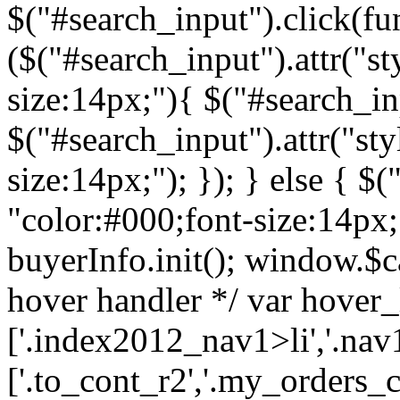
$("#search_input").click(fun
($("#search_input").attr("st
size:14px;"){ $("#search_inp
$("#search_input").attr("sty
size:14px;"); }); } else { $(
"color:#000;font-size:14px;")
buyerInfo.init(); window.$ca
hover handler */ var hover_l
['.index2012_nav1>li','.nav1
['.to_cont_r2','.my_orders_c