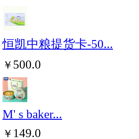
恒凯中粮提货卡-50...
500.0
￥
M' s baker...
149.0
￥