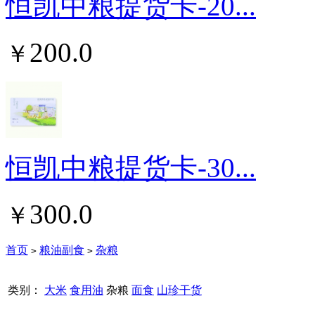
恒凯中粮提货卡-20...
200.0
￥
恒凯中粮提货卡-30...
300.0
￥
首页
粮油副食
杂粮
>
>
类别：
大米
食用油
杂粮
面食
山珍干货