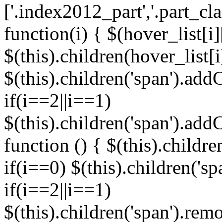
['.index2012_part','.part_cl
function(i) { $(hover_list[i]
$(this).children(hover_list[
$(this).children('span').addC
if(i==2||i==1)
$(this).children('span').add
function () { $(this).childre
if(i==0) $(this).children('s
if(i==2||i==1)
$(this).children('span').re