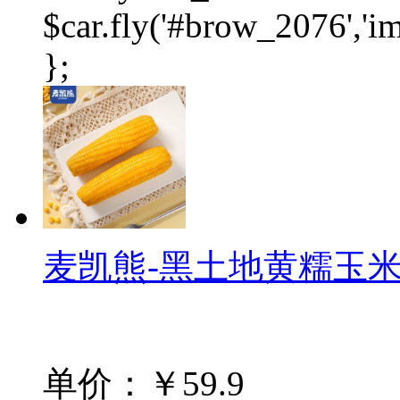
$car.fly('#brow_2076',
};
麦凯熊-黑土地黄糯玉米（
单价：￥59.9