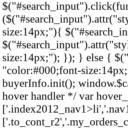
$("#search_input").click(fun
($("#search_input").attr("st
size:14px;"){ $("#search_inp
$("#search_input").attr("sty
size:14px;"); }); } else { $(
"color:#000;font-size:14px;")
buyerInfo.init(); window.$ca
hover handler */ var hover_l
['.index2012_nav1>li','.nav1
['.to_cont_r2','.my_orders_c